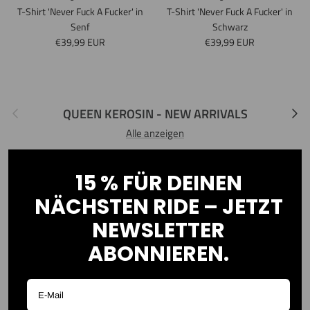
T-Shirt 'Never Fuck A Fucker' in
T-Shirt 'Never Fuck A Fucker' in
Senf
Schwarz
Normaler Preis
Normaler Preis
€39,99 EUR
€39,99 EUR
Vorherige
Nächs
QUEEN KEROSIN - NEW ARRIVALS
Alle anzeigen
NEW
NEW
15 % FÜR DEINEN
NÄCHSTEN RIDE – JETZT
NEWSLETTER
ABONNIEREN.