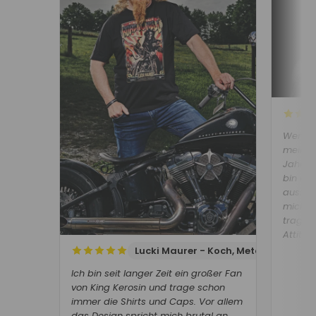
Wenn i
meine 
Jahren 
bin un
ausstra
mich f
trage –
Attitud
Lucki Maurer - Koch, Metal-Bassist
Ich bin seit langer Zeit ein großer Fan
von King Kerosin und trage schon
immer die Shirts und Caps. Vor allem
das Design spricht mich brutal an